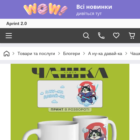
Aprint 2.0
Товари та послуги
Блогери
А ну-ка давай-ка
Чашк