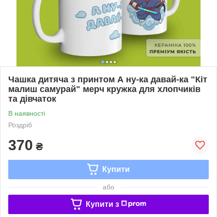
Чашка дитяча з принтом А ну-ка давай-ка "Кіт
малиш самурай" мерч кружка для хлопчиків
та дівчаток
В наявності
Роздріб
370
₴
Купити
або
Купити з