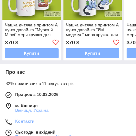
Чашка дитяча з принтом А
Чашка дитяча з принтом А
Чашк
ну-ка давай-ка "Мурка й
ну-ка давай-ка "Яні
ну-к
Мілсі" мерч кружка для
медетує" мерч кружка для
мерч
хлопчиків та дівчаток
хлопчиків та дівчаток
та д
370
370
370
₴
₴
Купити
Купити
Про нас
82% позитивних з 11 відгуків за рік
Працює з 10.03.2026
м. Вінниця
Вінниця, Україна
Контакти
Сьогодні вихідний