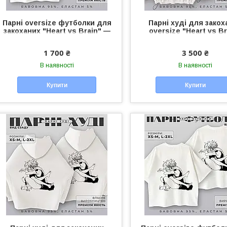
Парні oversize футболки для
Парні худі для закох
закоханих "Heart vs Brain" —
oversize "Heart vs Br
чоловічі/жіночі футболки
чоловіче/жіноче худі у
унісекс для пари
для пари
1 700 ₴
3 500 ₴
В наявності
В наявності
Купити
Купити