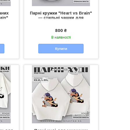
аних
Парні кружки "Heart vs Brain"
ain"
— стильні чашки для
нісекс
закоханих, подарунок для
пари
800 ₴
В наявності
Купити