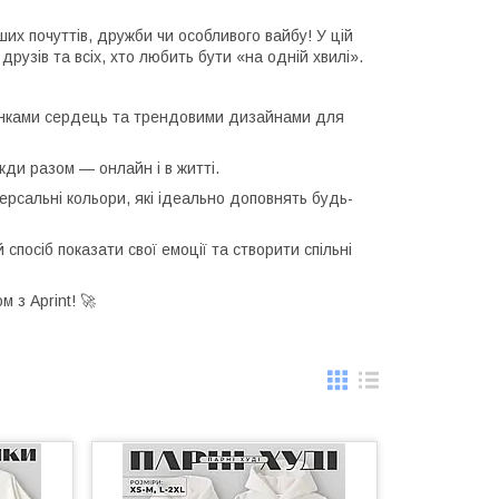
их почуттів, дружби чи особливого вайбу! У цій
рузів та всіх, хто любить бути «на одній хвилі».
винками сердець та трендовими дизайнами для
жди разом — онлайн і в житті.
версальні кольори, які ідеально доповнять будь-
спосіб показати свої емоції та створити спільні
 з Aprint! 🚀