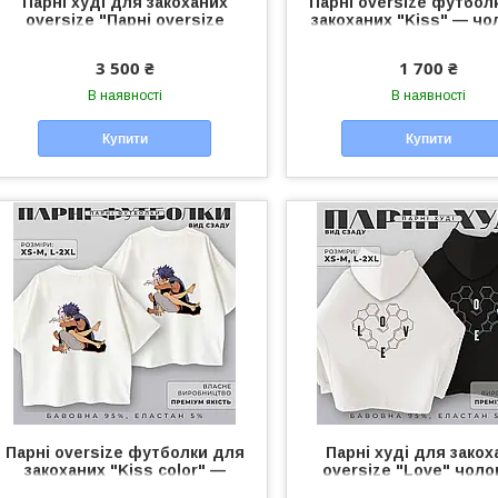
Парні худі для закоханих
Парні oversize футбол
oversize "Парні oversize
закоханих "Kiss" — чол
футболки для закоханих
жіночі футболки унісе
"Kiss" — чоловічі/" чоловіче/
пари
3 500 ₴
1 700 ₴
жіноче худі унісекс для пари
В наявності
В наявності
Купити
Купити
Парні oversize футболки для
Парні худі для закох
закоханих "Kiss color" —
oversize "Love" чоло
чоловічі/жіночі футболки
жіноче худі унісекс дл