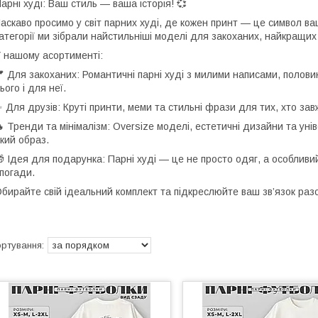
арні худі: Ваш стиль — ваша історія! 💞
аскаво просимо у світ парних худі, де кожен принт — це символ ваш
атегорії ми зібрали найстильніші моделі для закоханих, найкращих д
 нашому асортименті:
 Для закоханих: Романтичні парні худі з милими написами, поло
ього і для неї.
 Для друзів: Круті принти, меми та стильні фрази для тих, хто зав
 Тренди та мінімалізм: Oversize моделі, естетичні дизайни та уні
кий образ.
 Ідея для подарунка: Парні худі — це не просто одяг, а особливий 
погади.
бирайте свій ідеальний комплект та підкреслюйте ваш зв’язок разом