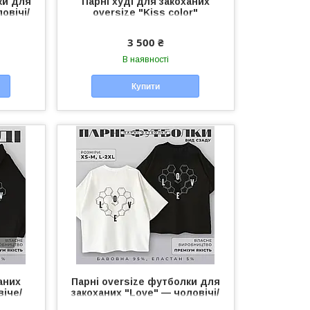
ки для
Парні худі для закоханих
овічі/
oversize "Kiss color"
кс для
чоловіче/жіноче худі унісекс
для пари
3 500 ₴
В наявності
Купити
аних
Парні oversize футболки для
віче/
закоханих "Love" — чоловічі/
я пари
жіночі футболки унісекс для