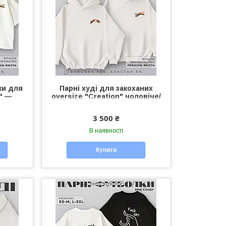
ки для
Парні худі для закоханих
" —
oversize "Creation" чоловіче/
олки
жіноче худі унісекс для пари
3 500 ₴
В наявності
Купити