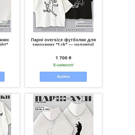
аних
Парні oversize футболки для
ght"
закоханих "f.ck" — чоловічі/
нісекс
жіночі футболки унісекс для
пари
1 700 ₴
В наявності
Купити