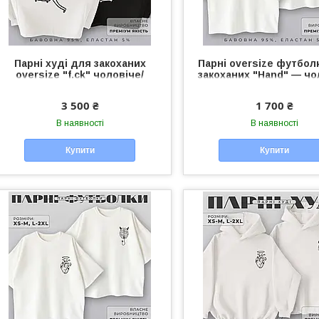
Парні худі для закоханих
Парні oversize футбол
oversize "f.ck" чоловіче/
закоханих "Hand" — чол
жіноче худі унісекс для пари
жіночі футболки унісе
пари
3 500 ₴
1 700 ₴
В наявності
В наявності
Купити
Купити