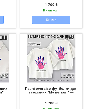
пари
1 700 ₴
В наявності
Купити
аних
Парні oversize футболки для
n"
закоханих "My person" —
нісекс
чоловічі/жіночі футболки
унісекс для пари
1 700 ₴
В наявності