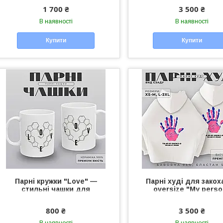
унісекс для пари
1 700 ₴
3 500 ₴
В наявності
В наявності
Купити
Купити
Парні кружки "Love" —
Парні худі для закох
стильні чашки для
oversize "My perso
закоханих, подарунок для
чоловіче/жіноче худі у
пари
для пари
800 ₴
3 500 ₴
В наявності
В наявності