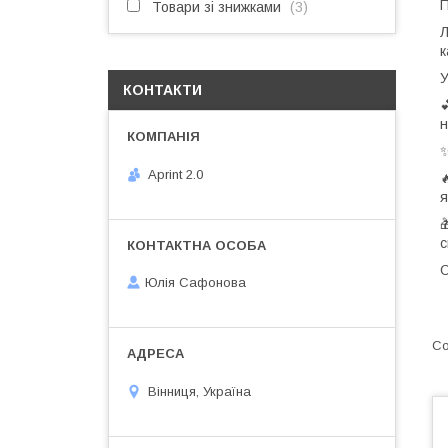
П
Товари зі знижками
3
Л
к
У
КОНТАКТИ

н
✨
Aprint 2.0

я

с
О
Юлія Сафонова
Вінниця, Україна