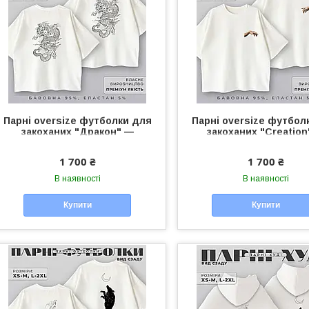
Парні oversize футболки для
Парні oversize футбол
закоханих "Дракон" —
закоханих "Creation
чоловічі/жіночі футболки
чоловічі/жіночі футб
унісекс для пари
унісекс для пари
1 700 ₴
1 700 ₴
В наявності
В наявності
Купити
Купити