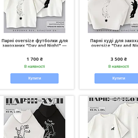
Парні oversize футболки для
Парні худі для закох
закоханих "Day and Night" —
oversize "Day and Ni
чоловічі/жіночі футболки
чоловіче/жіноче худі у
унісекс для пари
для пари
1 700 ₴
3 500 ₴
В наявності
В наявності
Купити
Купити