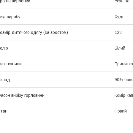
раїна виробник
Україна
ид виробу
Худі
озмір дитячого одягу (за зростом)
128
олір
Білий
ип тканини
Тринитка
Склад
90% баво
асон вирізу горловини
Комір-ка
Стан
Новий