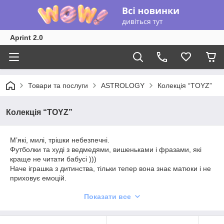
Aprint 2.0
Товари та послуги
ASTROLOGY
Колекція “TOYZ”
Колекція “TOYZ”
М’які, милі, трішки небезпечні.
Футболки та худі з ведмедями, вишеньками і фразами, які
краще не читати бабусі )))
Наче іграшка з дитинства, тільки тепер вона знає матюки і не
приховує емоцій.
Показати все
Попередження: може викликати зависоку самооцінку і нових
прихильників.