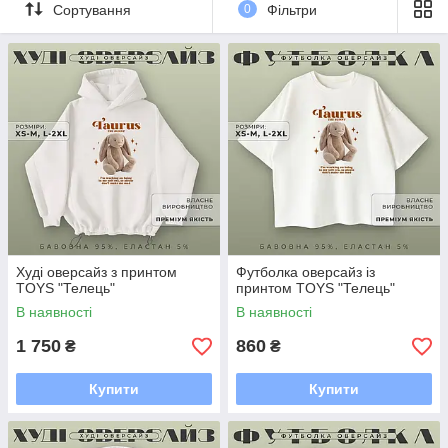
Сортування
0
Фільтри
Худі оверсайз з принтом
Футболка оверсайз із
TOYS "Телець"
принтом TOYS "Телець"
В наявності
В наявності
1 750
860
₴
₴
Купити
Купити