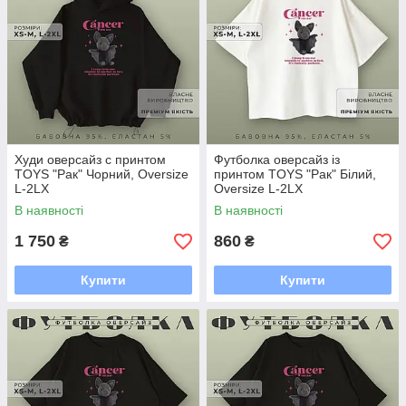
Худи оверсайз с принтом
Футболка оверсайз із
TOYS "Рак" Чорний, Oversize
принтом TOYS "Рак" Білий,
L-2LX
Oversize L-2LX
В наявності
В наявності
1 750
860
₴
₴
Купити
Купити